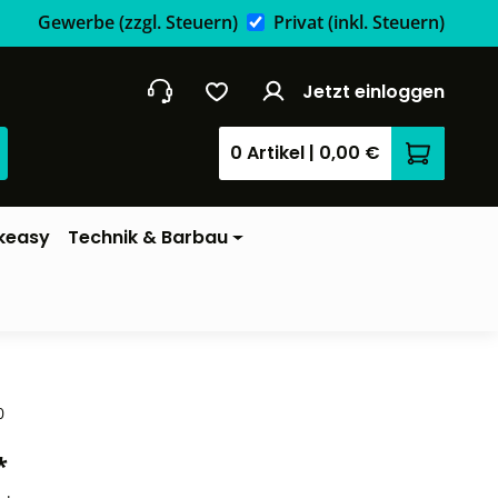
Gewerbe
(zzgl. Steuern)
Privat
(inkl. Steuern)
Jetzt einloggen
0 Artikel
|
0,00 €
Warenkor
keasy
Technik & Barbau
0
*