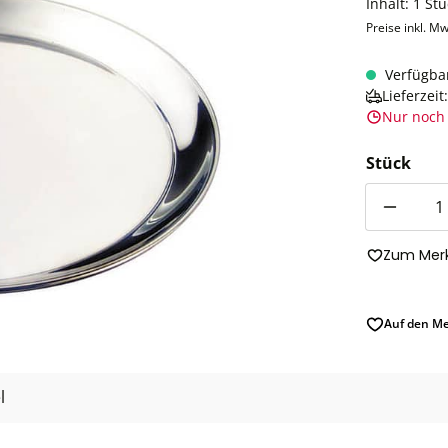
Inhalt:
1 Stü
Preise inkl. Mw
Verfügba
Lieferzei
Nur noch 
Stück
Anzahl
Zum Merk
Auf den Me
l