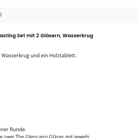
l
asting Set mit 2 Gläsern, Wasserkrug
n Wasserkrug und ein Holztablett.
einer Runde.
e zwei The Glencairn Gläser mit jeweils