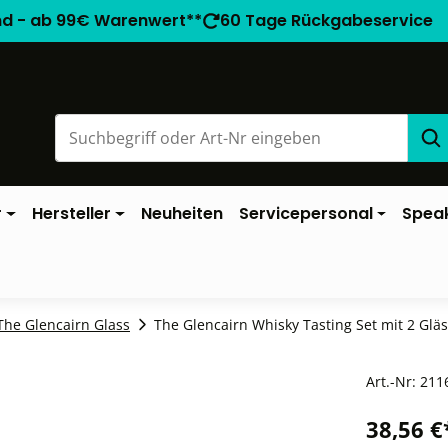
nd - ab 99€ Warenwert**
60 Tage Rückgabeservice
r
Hersteller
Neuheiten
Servicepersonal
Spea
The Glencairn Glass
The Glencairn Whisky Tasting Set mit 2 Glä
Art.-Nr:
211
38,56 €