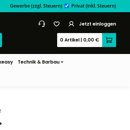
Gewerbe
(zzgl. Steuern)
Privat
(inkl. Steuern)
Jetzt einloggen
0 Artikel
|
0,00 €
Warenkor
keasy
Technik & Barbau
2
*