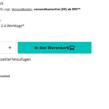
ck
St. zzgl.
Versandkosten
,
versandkostenfrei (DE) ab 99€**
r
t: 2-4 Werktage*
In den Warenkorb
zettel hinzufügen
rzettel