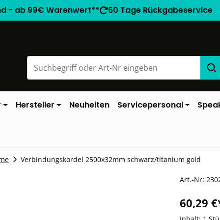
nd - ab 99€ Warenwert**
60 Tage Rückgabeservice
r
Hersteller
Neuheiten
Servicepersonal
Spea
eme
Verbindungskordel 2500x32mm schwarz/titanium gold
Art.-Nr:
230
60,29 €
Inhalt:
1 Stü