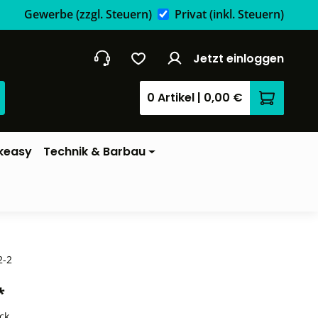
Gewerbe
(zzgl. Steuern)
Privat
(inkl. Steuern)
Jetzt einloggen
0 Artikel
|
0,00 €
Warenkor
keasy
Technik & Barbau
2-2
*
ck