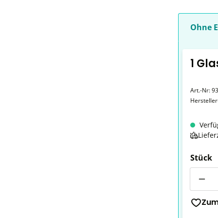
Ohne E
1 Gla
Art.-Nr:
9
Herstelle
Verfü
Liefer
Stück
Anzahl
Zum