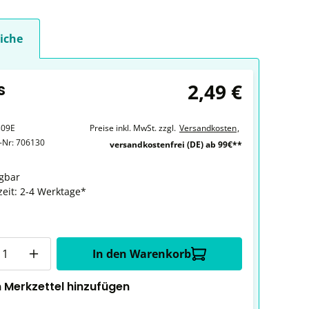
iche
2,49 €
s
309E
Preise inkl. MwSt. zzgl.
Versandkosten
,
r-Nr:
706130
versandkostenfrei (DE) ab 99€**
gbar
zeit: 2-4 Werktage*
In den Warenkorb
 Merkzettel hinzufügen