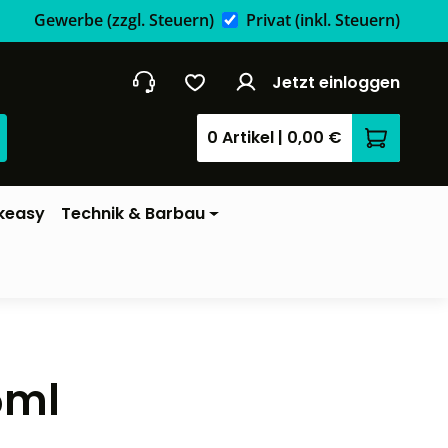
Gewerbe
(zzgl. Steuern)
Privat
(inkl. Steuern)
Jetzt einloggen
0 Artikel
|
0,00 €
Warenkor
keasy
Technik & Barbau
5ml