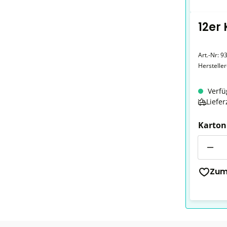
12er
Art.-Nr:
9
Herstelle
Verfü
Liefer
Karton
Anzahl
Zum