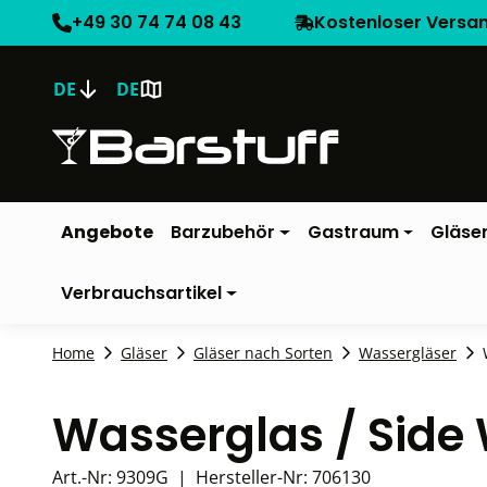
+49 30 74 74 08 43
Kostenloser Versa
DE
DE
Angebote
Barzubehör
Gastraum
Gläse
Verbrauchsartikel
Home
Gläser
Gläser nach Sorten
Wassergläser
Wasserglas / Side 
Art.-Nr:
9309G
|
Hersteller-Nr:
706130