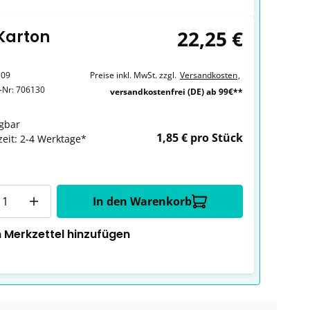
22,25 €
 Karton
309
Preise inkl. MwSt. zzgl.
Versandkosten
,
r-Nr:
706130
versandkostenfrei (DE) ab 99€**
gbar
1,85 € pro Stück
zeit: 2-4 Werktage*
In den Warenkorb
 Merkzettel hinzufügen