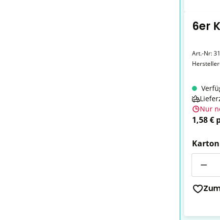
6er 
Art.-Nr:
3
Herstelle
Verfü
Liefer
Nur n
1,58 € 
Karton
Anzahl
Zum