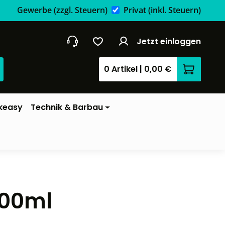
Gewerbe
(zzgl. Steuern)
Privat
(inkl. Steuern)
Jetzt einloggen
0 Artikel
|
0,00 €
Warenkor
keasy
Technik & Barbau
200ml