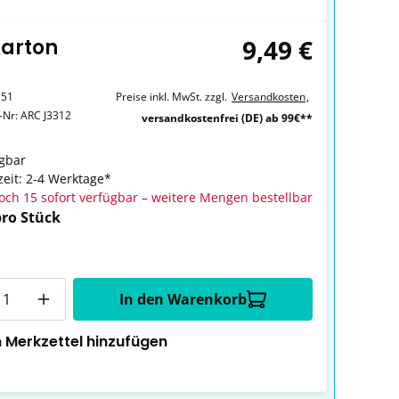
9,49 €
Karton
151
Preise inkl. MwSt. zzgl.
Versandkosten
,
r-Nr:
ARC J3312
versandkostenfrei (DE) ab 99€**
gbar
zeit: 2-4 Werktage*
och 15 sofort verfügbar – weitere Mengen bestellbar
pro Stück
In den Warenkorb
 Merkzettel hinzufügen