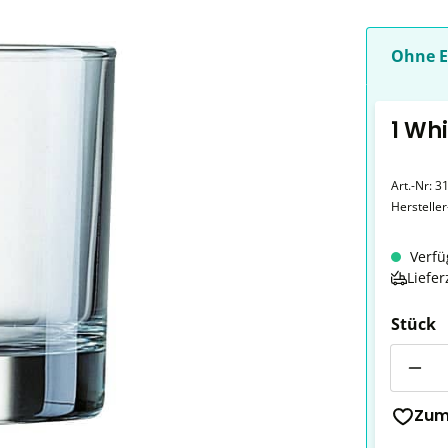
Ohne E
1 Wh
Art.-Nr:
3
Herstelle
Verfü
Liefer
Stück
Anzahl
Zum