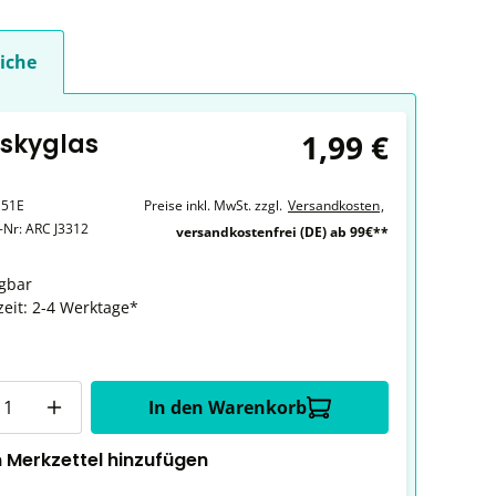
iche
1,99 €
iskyglas
151E
Preise inkl. MwSt. zzgl.
Versandkosten
,
r-Nr:
ARC J3312
versandkostenfrei (DE) ab 99€**
gbar
zeit: 2-4 Werktage*
In den Warenkorb
 Merkzettel hinzufügen