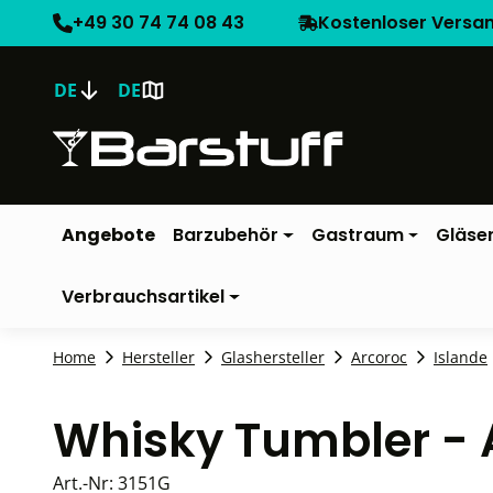
+49 30 74 74 08 43
Kostenloser Versa
DE
DE
Angebote
Barzubehör
Gastraum
Gläse
Verbrauchsartikel
Home
Hersteller
Glashersteller
Arcoroc
Islande
Whisky Tumbler - 
Art.-Nr:
3151G