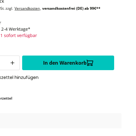
ck
St. zzgl.
Versandkosten
,
versandkostenfrei (DE) ab 99€**
r
t: 2-4 Werktage*
1 sofort verfügbar
In den Warenkorb
zettel hinzufügen
rzettel