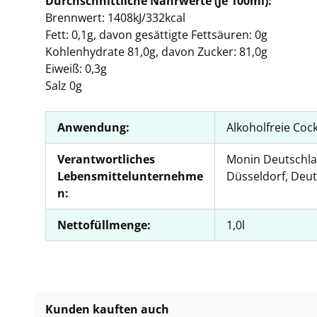
Durchschnittliche Nährwerte (je 100ml):
Brennwert: 1408kJ/332kcal
Fett: 0,1g, davon gesättigte Fettsäuren: 0g
Kohlenhydrate 81,0g, davon Zucker: 81,0g
Eiweiß: 0,3g
Salz 0g
Anwendung:
Alkoholfreie Cock
Verantwortliches
Monin Deutschla
Lebensmittelunternehme
Düsseldorf, Deu
n:
Nettofüllmenge:
1,0l
Kunden kauften auch