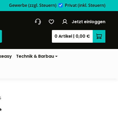
Gewerbe
(zzgl. Steuern)
Privat
(inkl. Steuern)
Jetzt einloggen
0 Artikel
|
0,00 €
Warenkor
keasy
Technik & Barbau
6
*