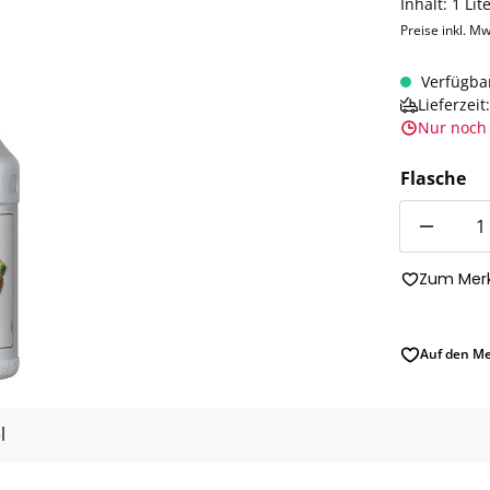
Inhalt:
1 Lit
Preise inkl. Mw
Verfügba
Lieferzei
Nur noch 
Flasche
Anzahl
Zum Merk
Auf den Me
l