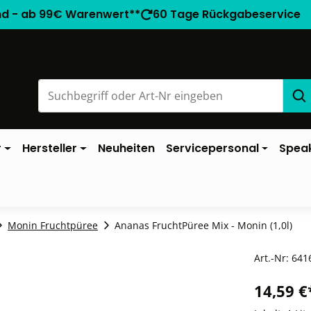
nd - ab 99€ Warenwert**
60 Tage Rückgabeservice
r
Hersteller
Neuheiten
Servicepersonal
Spea
Monin Fruchtpüree
Ananas FruchtPüree Mix - Monin (1,0l)
Art.-Nr:
641
14,59 €