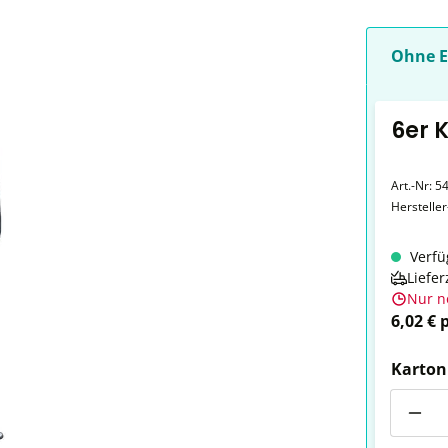
Ohne E
6er 
Art.-Nr:
5
Herstelle
Verfü
Liefer
Nur n
6,02 € 
Karton
Anzahl