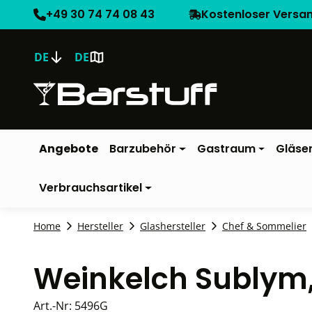
+49 30 74 74 08 43
Kostenloser Versa
DE
DE
Angebote
Barzubehör
Gastraum
Gläse
Verbrauchsartikel
Home
Hersteller
Glashersteller
Chef & Sommelier
Weinkelch Sublym,
Art.-Nr:
5496G