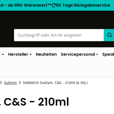
nd - ab 99€ Warenwert**
60 Tage Rückgabeservice
r
Hersteller
Neuheiten
Servicepersonal
Spea
Sublym
Sektkelch Sublym, C&S - 210ml (6 Stk.)
 C&S - 210ml