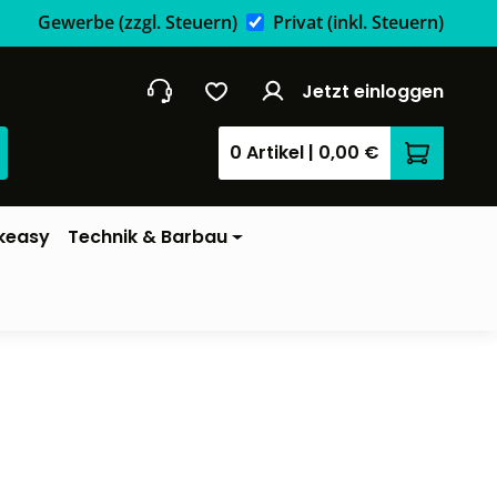
Gewerbe
(zzgl. Steuern)
Privat
(inkl. Steuern)
Jetzt einloggen
0 Artikel
|
0,00 €
Warenkor
keasy
Technik & Barbau