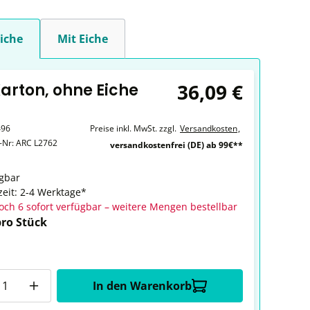
iche
Mit Eiche
36,09 €
Karton, ohne Eiche
496
Preise inkl. MwSt. zzgl.
Versandkosten
,
r-Nr:
ARC L2762
versandkostenfrei (DE) ab 99€**
gbar
zeit: 2-4 Werktage*
och 6 sofort verfügbar – weitere Mengen bestellbar
pro Stück
In den Warenkorb