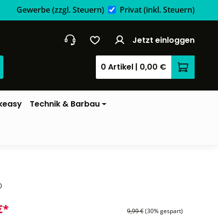
Gewerbe
(zzgl. Steuern)
Privat
(inkl. Steuern)
Jetzt einloggen
0 Artikel
|
0,00 €
Warenkor
keasy
Technik & Barbau
0
€*
9,99 €
(30% gespart)