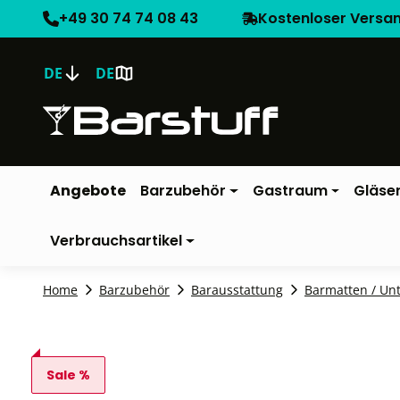
+49 30 74 74 08 43
Kostenloser Versa
DE
DE
Angebote
Barzubehör
Gastraum
Gläse
Verbrauchsartikel
Home
Barzubehör
Barausstattung
Barmatten / Un
Sale %