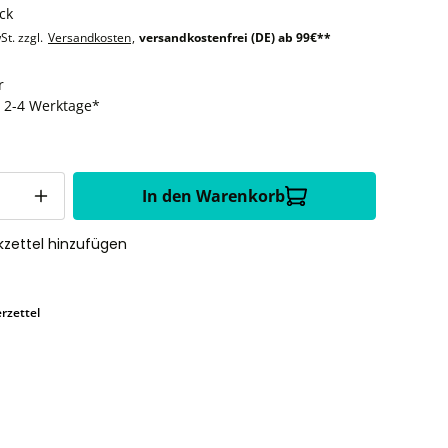
ck
St. zzgl.
Versandkosten
,
versandkostenfrei (DE) ab 99€**
r
t: 2-4 Werktage*
In den Warenkorb
zettel hinzufügen
rzettel