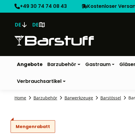
+49 30 74 74 08 43
Kostenloser Versa
DE
DE
Angebote
Barzubehör
Gastraum
Gläse
Verbrauchsartikel
Home
Barzubehör
Barwerkzeuge
Barstössel
Bar
Mengenrabatt