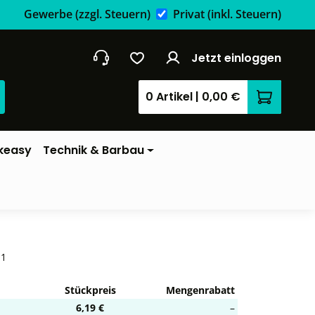
Gewerbe
(zzgl. Steuern)
Privat
(inkl. Steuern)
Jetzt einloggen
0 Artikel
|
0,00 €
Warenkor
keasy
Technik & Barbau
-1
Stückpreis
Mengenrabatt
6,19 €
–