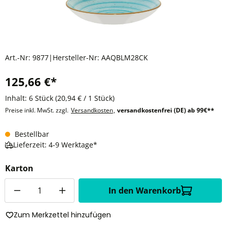
Art.-Nr:
9877
|
Hersteller-Nr:
AAQBLM28CK
125,66 €*
Inhalt:
6 Stück
(20,94 € / 1 Stück)
Preise inkl. MwSt. zzgl.
Versandkosten
,
versandkostenfrei (DE) ab 99€**
Bestellbar
Lieferzeit: 4-9 Werktage*
Karton
Anzahl
In den Warenkorb
Zum Merkzettel hinzufügen