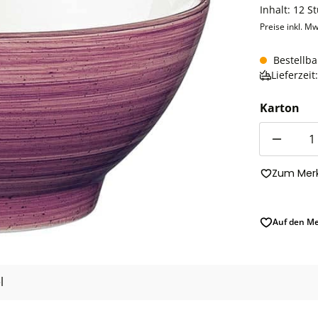
Inhalt:
12 S
Preise inkl. Mw
Bestellba
Lieferzei
Karton
Anzahl
Zum Merk
Auf den Me
l