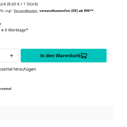
tück
(8,60 € / 1 Stück)
St. zzgl.
Versandkosten
,
versandkostenfrei (DE) ab 99€**
r
t: 4-9 Werktage*
In den Warenkorb
zettel hinzufügen
rzettel