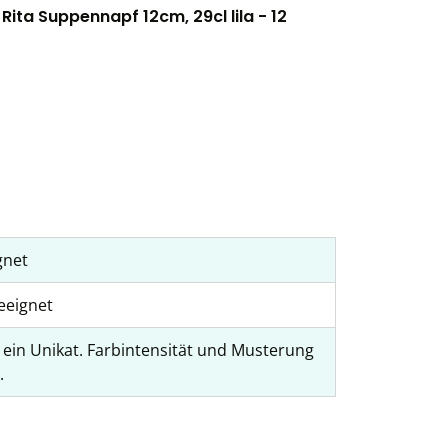
ita Suppennapf 12cm, 29cl lila - 12
gnet
eeignet
t ein Unikat. Farbintensität und Musterung
.