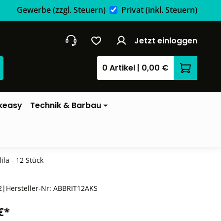
Gewerbe
(zzgl. Steuern)
Privat
(inkl. Steuern)
Jetzt einloggen
0 Artikel
|
0,00 €
Warenkor
keasy
Technik & Barbau
la - 12 Stück
2
|
Hersteller-Nr:
ABBRIT12AKS
€*