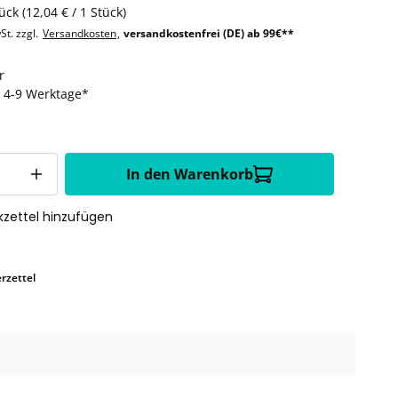
tück
(12,04 € / 1 Stück)
St. zzgl.
Versandkosten
,
versandkostenfrei (DE) ab 99€**
r
t: 4-9 Werktage*
In den Warenkorb
zettel hinzufügen
rzettel