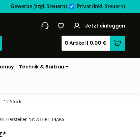
Gewerbe
(zzgl. Steuern)
Privat
(inkl. Steuern)
Jetzt einloggen
0 Artikel
|
0,00 €
Warenkor
keasy
Technik & Barbau
- 12 Stück
28
|
Hersteller-Nr:
ATHRIT14AKS
€*