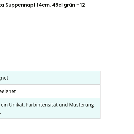
a Suppennapf 14cm, 45cl grün - 12
gnet
eeignet
t ein Unikat. Farbintensität und Musterung
.