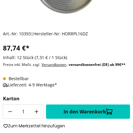
Art.-Nr:
10393
|
Hersteller-Nr:
HORRPL16DZ
87,74 €*
Inhalt:
12 Stück
(7,31 € / 1 Stück)
Preise inkl. MwSt. zzgl.
Versandkosten
,
versandkostenfrei (DE) ab 99€**
Bestellbar
Lieferzeit: 4-9 Werktage*
Karton
Anzahl
In den Warenkorb
Zum Merkzettel hinzufügen