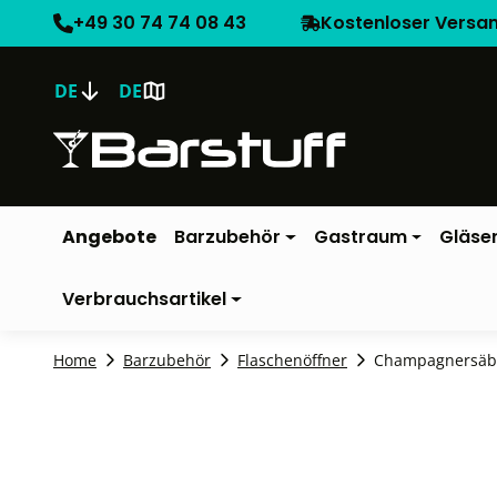
+49 30 74 74 08 43
Kostenloser Versa
DE
DE
Angebote
Barzubehör
Gastraum
Gläse
Verbrauchsartikel
Home
Barzubehör
Flaschenöffner
Champagnersäbel