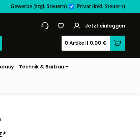
Gewerbe
(zzgl. Steuern)
Privat
(inkl. Steuern)
Jetzt einloggen
0 Artikel
|
0,00 €
Warenkor
keasy
Technik & Barbau
3
€*