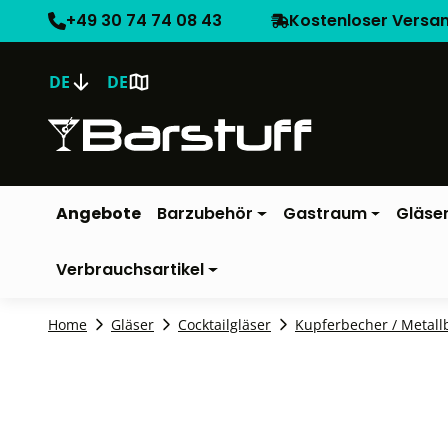
+49 30 74 74 08 43
Kostenloser Versa
DE
DE
Angebote
Barzubehör
Gastraum
Gläse
Verbrauchsartikel
Home
Gläser
Cocktailgläser
Kupferbecher / Metall