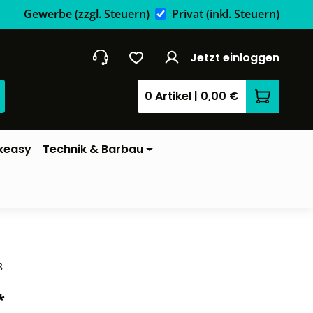
Gewerbe
(zzgl. Steuern)
Privat
(inkl. Steuern)
Jetzt einloggen
0 Artikel
|
0,00 €
Warenkor
keasy
Technik & Barbau
8
*