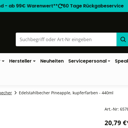
nd - ab 99€ Warenwert**
60 Tage Rückgabeservice
r
Hersteller
Neuheiten
Servicepersonal
Spea
becher
Edelstahlbecher Pineapple, kupferfarben - 440ml
Art.-Nr:
657
20,79 €