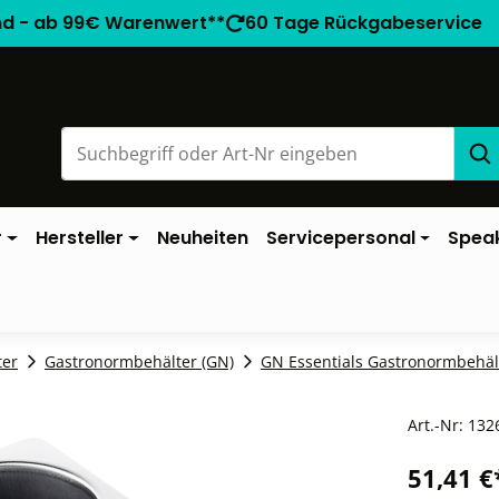
nd - ab 99€ Warenwert**
60 Tage Rückgabeservice
r
Hersteller
Neuheiten
Servicepersonal
Spea
ter
Gastronormbehälter (GN)
GN Essentials Gastronormbehäl
Art.-Nr:
132
51,41 €