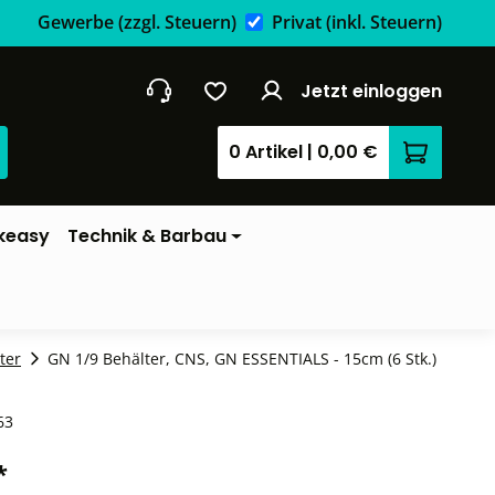
Gewerbe
(zzgl. Steuern)
Privat
(inkl. Steuern)
Jetzt einloggen
0 Artikel
|
0,00 €
Warenkor
keasy
Technik & Barbau
ter
GN 1/9 Behälter, CNS, GN ESSENTIALS - 15cm (6 Stk.)
63
*