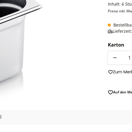
Inhalt:
6 St
Preise inkl. Mw
Bestellba
Lieferzei
Karton
Anzahl
Zum Merk
Auf den Me
l