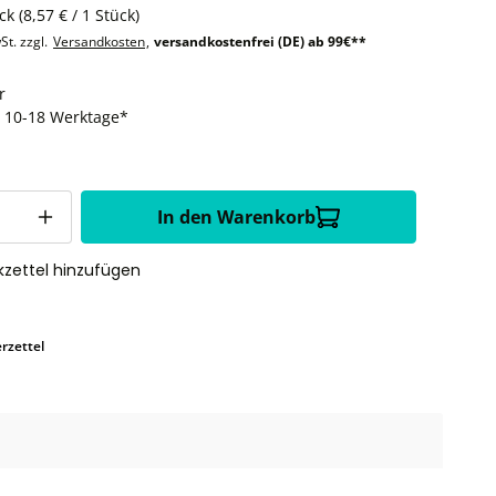
ück
(8,57 € / 1 Stück)
St. zzgl.
Versandkosten
,
versandkostenfrei (DE) ab 99€**
r
t: 10-18 Werktage*
In den Warenkorb
zettel hinzufügen
rzettel