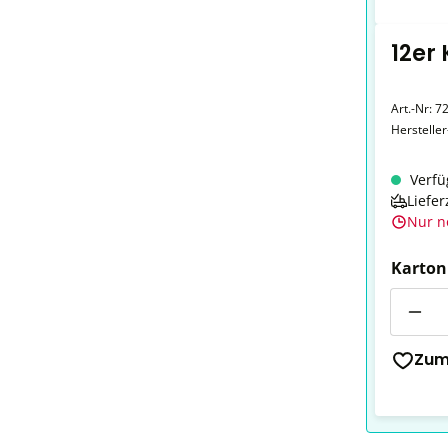
12er
Art.-Nr:
7
Herstelle
Verfü
Liefer
Nur n
Karton
Anzahl
Zum