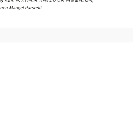
gt kann es zu einer Toleranz von ±5% kommen,
nen Mangel darstellt.