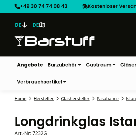
+49 30 74 74 08 43
Kostenloser Versa
DE
DE
Angebote
Barzubehör
Gastraum
Gläse
Verbrauchsartikel
Home
Hersteller
Glashersteller
Pasabahce
Ista
Longdrinkglas Ist
Art.-Nr:
7232G