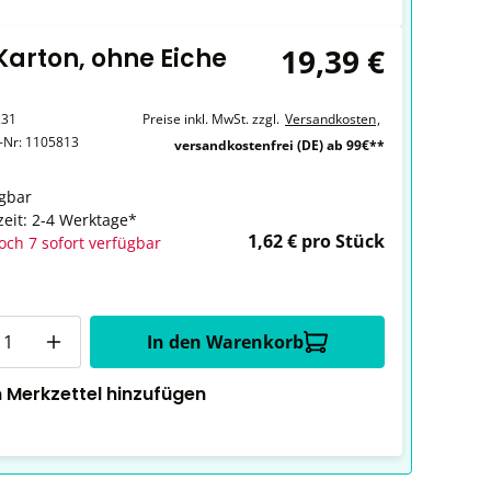
19,39 €
 Karton, ohne Eiche
231
Preise inkl. MwSt. zzgl.
Versandkosten
,
r-Nr:
1105813
versandkostenfrei (DE) ab 99€**
gbar
zeit: 2-4 Werktage*
1,62 € pro Stück
och 7 sofort verfügbar
In den Warenkorb
 Merkzettel hinzufügen