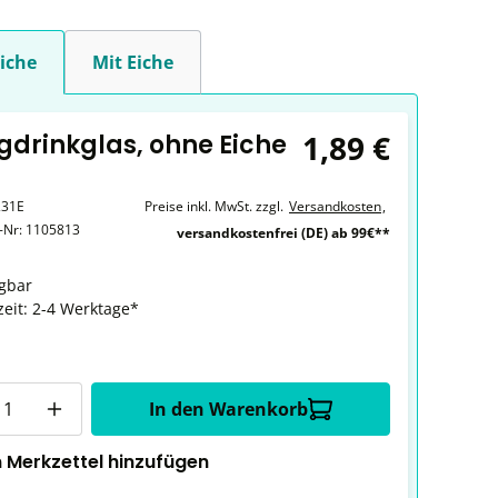
iche
Mit Eiche
1,89 €
ngdrinkglas, ohne Eiche
231E
Preise inkl. MwSt. zzgl.
Versandkosten
,
r-Nr:
1105813
versandkostenfrei (DE) ab 99€**
gbar
zeit: 2-4 Werktage*
In den Warenkorb
 Merkzettel hinzufügen