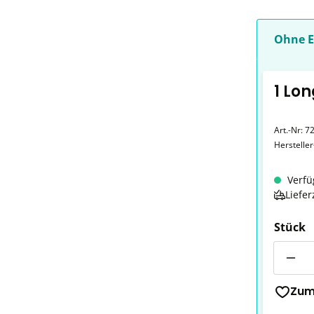
Ohne E
1 Lo
Art.-Nr:
7
Herstelle
Verfü
Liefer
Stück
Anzahl
Zum