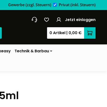
Gewerbe
(zzgl. Steuern)
Privat
(inkl. Steuern)
Jetzt einloggen
0 Artikel
|
0,00 €
Warenkor
keasy
Technik & Barbau
85ml