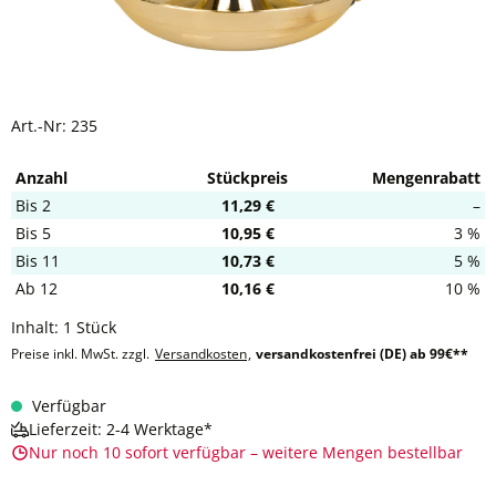
Art.-Nr:
235
Anzahl
Stückpreis
Mengenrabatt
Bis
2
11,29 €
–
Bis
5
10,95 €
3 %
Bis
11
10,73 €
5 %
Ab
12
10,16 €
10 %
Inhalt:
1 Stück
Preise inkl. MwSt. zzgl.
Versandkosten
,
versandkostenfrei (DE) ab 99€**
Verfügbar
Lieferzeit: 2-4 Werktage*
Nur noch 10 sofort verfügbar – weitere Mengen bestellbar