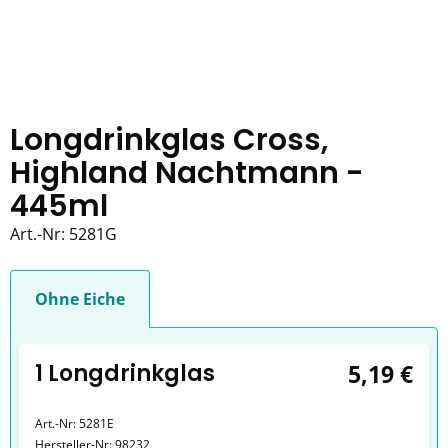
Longdrinkglas Cross,
Highland Nachtmann -
445ml
Art.-Nr:
5281G
Ohne Eiche
1 Longdrinkglas
5,19 €
Art.-Nr:
5281E
Hersteller-Nr:
98232