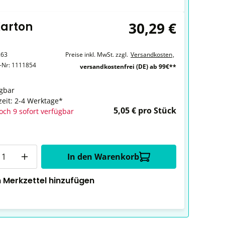
30,29 €
Karton
263
Preise inkl. MwSt. zzgl.
Versandkosten
,
r-Nr:
1111854
versandkostenfrei (DE) ab 99€**
gbar
zeit: 2-4 Werktage*
5,05 € pro Stück
och 9 sofort verfügbar
In den Warenkorb
 Merkzettel hinzufügen