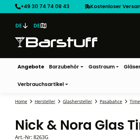
+49 30 74 74 08 43
Kostenloser Versa
DE
DE
Angebote
Barzubehör
Gastraum
Gläse
Verbrauchsartikel
Home
Hersteller
Glashersteller
Pasabahce
Time
Nick & Nora Glas T
Art.-Nr:
8263G