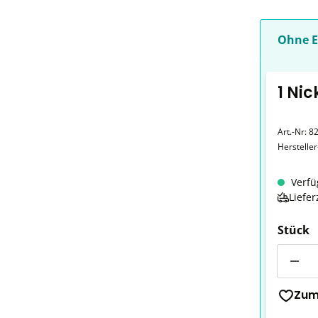
Ohne E
1 Nic
Art.-Nr:
8
Herstelle
Verfü
Liefer
Stück
Anzahl
Zum