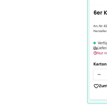
6er 
Art.-Nr:
8
Herstelle
Verfü
Liefer
Nur n
Karton
Anzahl
Zum