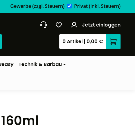
Gewerbe
(zzgl. Steuern)
Privat
(inkl. Steuern)
Jetzt einloggen
0 Artikel
|
0,00 €
Warenkor
keasy
Technik & Barbau
 160ml