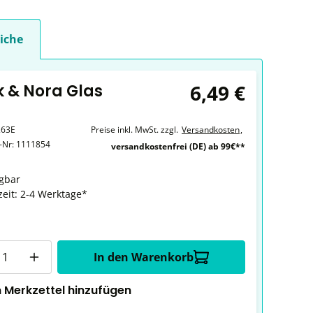
iche
6,49 €
k & Nora Glas
263E
Preise inkl. MwSt. zzgl.
Versandkosten
,
r-Nr:
1111854
versandkostenfrei (DE) ab 99€**
gbar
zeit: 2-4 Werktage*
In den Warenkorb
 Merkzettel hinzufügen