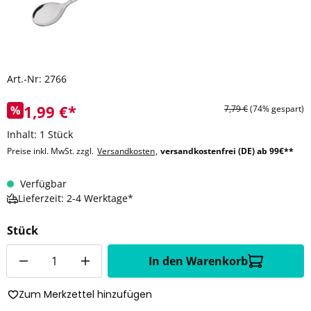
Art.-Nr:
2766
1,99 €*
%
7,79 €
(74% gespart)
Inhalt:
1 Stück
Preise inkl. MwSt. zzgl.
Versandkosten
,
versandkostenfrei (DE) ab 99€**
Verfügbar
Lieferzeit: 2-4 Werktage*
Stück
Anzahl
In den Warenkorb
Zum Merkzettel hinzufügen