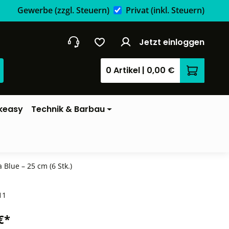
Gewerbe
(zzgl. Steuern)
Privat
(inkl. Steuern)
Jetzt einloggen
0 Artikel
|
0,00 €
Warenkor
keasy
Technik & Barbau
 Blue – 25 cm (6 Stk.)
11
€*