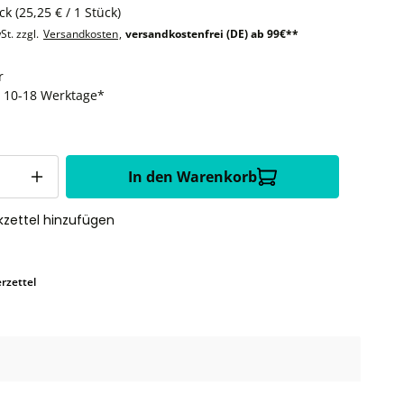
ück
(25,25 € / 1 Stück)
St. zzgl.
Versandkosten
,
versandkostenfrei (DE) ab 99€**
r
t: 10-18 Werktage*
In den Warenkorb
zettel hinzufügen
rzettel