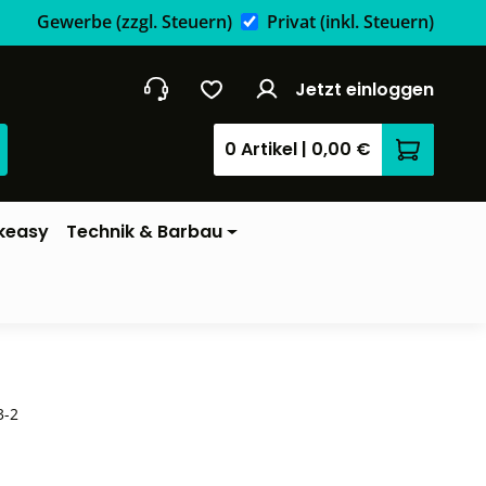
Gewerbe
(zzgl. Steuern)
Privat
(inkl. Steuern)
Jetzt einloggen
0 Artikel
|
0,00 €
Warenkor
keasy
Technik & Barbau
3-2