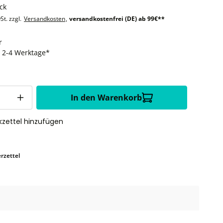
ck
St. zzgl.
Versandkosten
,
versandkostenfrei (DE) ab 99€**
r
t: 2-4 Werktage*
In den Warenkorb
zettel hinzufügen
rzettel