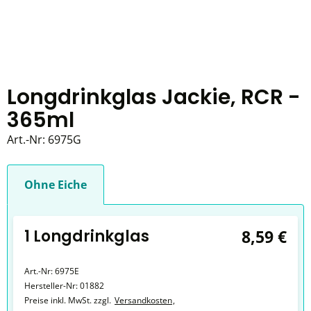
Longdrinkglas Jackie, RCR -
365ml
Art.-Nr:
6975G
Ohne Eiche
1 Longdrinkglas
8,59 €
Art.-Nr:
6975E
Hersteller-Nr:
01882
Preise inkl. MwSt. zzgl.
Versandkosten
,