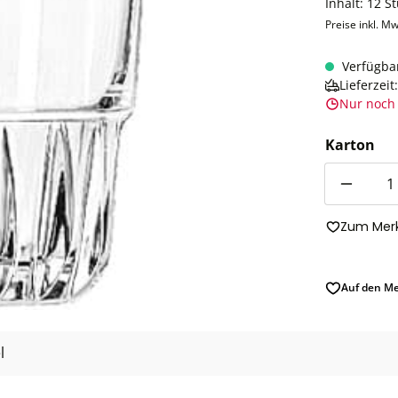
Inhalt:
12 S
Preise inkl. Mw
Verfügba
Lieferzei
Nur noch 
Karton
Anzahl
Zum Merk
Auf den Me
l