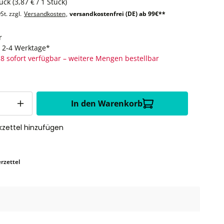
tück
(3,87 € / 1 Stück)
St. zzgl.
Versandkosten
,
versandkostenfrei (DE) ab 99€**
r
t: 2-4 Werktage*
8 sofort verfügbar – weitere Mengen bestellbar
In den Warenkorb
zettel hinzufügen
rzettel