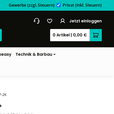
Gewerbe
(zzgl. Steuern)
Privat
(inkl. Steuern)
Jetzt einloggen
0 Artikel
|
0,00 €
Warenkor
keasy
Technik & Barbau
7-2K
*