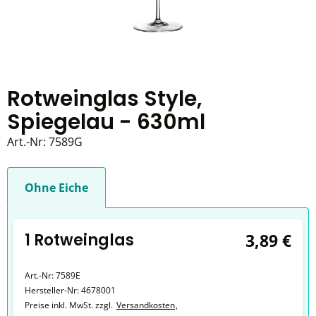
Rotweinglas Style,
Spiegelau - 630ml
Art.-Nr:
7589G
Ohne Eiche
1 Rotweinglas
3,89 €
Art.-Nr:
7589E
Hersteller-Nr:
4678001
Preise inkl. MwSt. zzgl.
Versandkosten
,