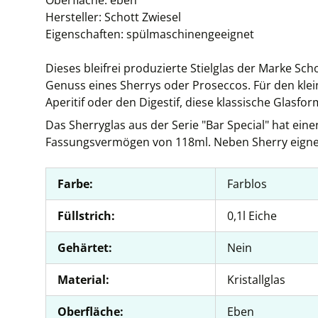
Oberfläche: eben
Hersteller: Schott Zwiesel
Eigenschaften: spülmaschinengeeignet
Dieses bleifrei produzierte Stielglas der Marke Sch
Genuss eines Sherrys oder Proseccos. Für den klein
Aperitif oder den Digestif, diese klassische Glasf
Das Sherryglas aus der Serie "Bar Special" hat einen
Fassungsvermögen von 118ml. Neben Sherry eignet s
Farbe:
Farblos
Füllstrich:
0,1l Eiche
Gehärtet:
Nein
Material:
Kristallglas
Oberfläche:
Eben