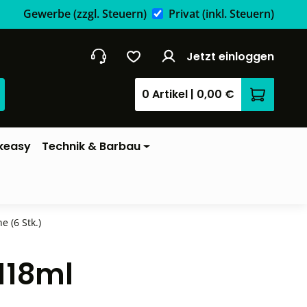
Gewerbe
(zzgl. Steuern)
Privat
(inkl. Steuern)
Jetzt einloggen
0 Artikel
|
0,00 €
Warenkor
keasy
Technik & Barbau
e (6 Stk.)
 118ml