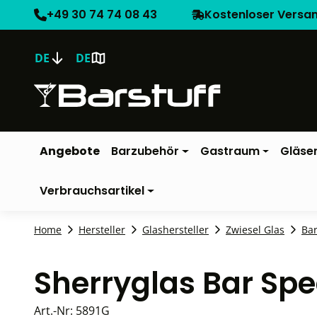
+49 30 74 74 08 43
Kostenloser Versa
DE
DE
Angebote
Barzubehör
Gastraum
Gläse
Verbrauchsartikel
Home
Hersteller
Glashersteller
Zwiesel Glas
Bar
Sherryglas Bar Spec
Art.-Nr:
5891G