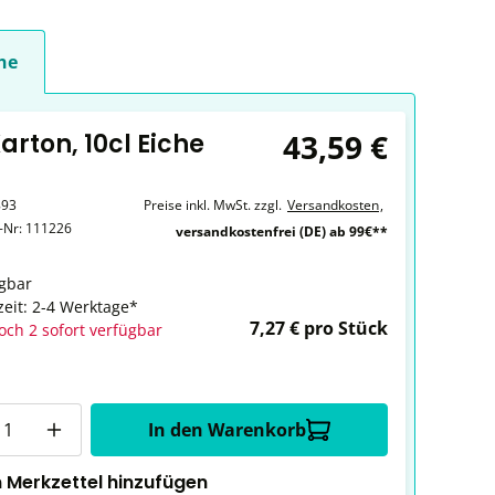
he
43,59 €
arton, 10cl Eiche
893
Preise inkl. MwSt. zzgl.
Versandkosten
,
r-Nr:
111226
versandkostenfrei (DE) ab 99€**
gbar
zeit: 2-4 Werktage*
7,27 € pro Stück
och 2 sofort verfügbar
In den Warenkorb
 Merkzettel hinzufügen