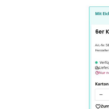
Mit Eic
6er K
Art.-Nr:
5
Herstelle
Verfü
Liefer
Nur n
Karton
Anzahl
Zum