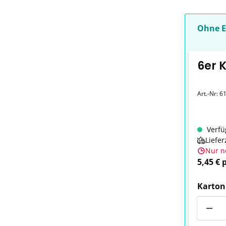
Ohne E
6er 
Art.-Nr:
6
Verfü
Liefer
Nur n
5,45 € 
Karton
Anzahl