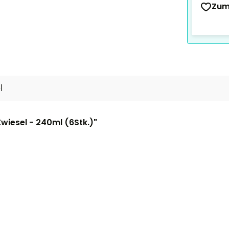
Zum
l
wiesel - 240ml (6Stk.)"