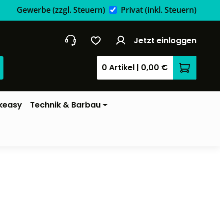
Gewerbe
(zzgl. Steuern)
Privat
(inkl. Steuern)
Jetzt einloggen
0 Artikel
|
0,00 €
Warenkor
keasy
Technik & Barbau