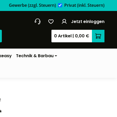
Gewerbe
(zzgl. Steuern)
Privat
(inkl. Steuern)
Jetzt einloggen
0 Artikel
|
0,00 €
Warenkor
keasy
Technik & Barbau
2
*