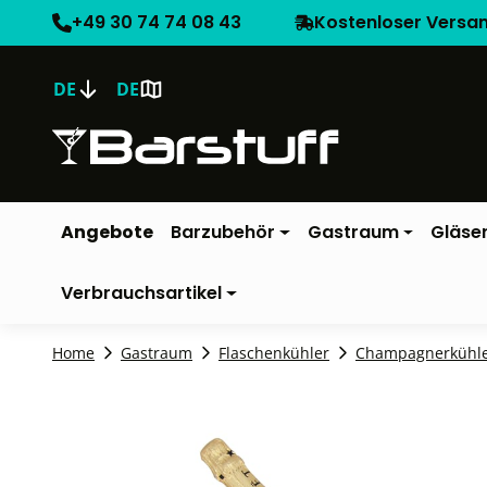
+49 30 74 74 08 43
Kostenloser Versa
DE
DE
Angebote
Barzubehör
Gastraum
Gläse
Verbrauchsartikel
Home
Gastraum
Flaschenkühler
Champagnerkühl