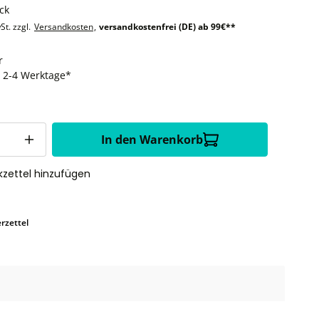
ck
St. zzgl.
Versandkosten
,
versandkostenfrei (DE) ab 99€**
r
t: 2-4 Werktage*
In den Warenkorb
zettel hinzufügen
rzettel