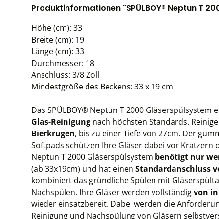
Produktinformationen "SPÜLBOY® Neptun T 20
Höhe (cm): 33
Breite (cm): 19
Länge (cm): 33
Durchmesser: 18
Anschluss: 3/8 Zoll
Mindestgröße des Beckens: 33 x 19 cm
Das SPÜLBOY® Neptun T 2000 Gläserspülsystem e
Glas-Reinigung
nach höchsten Standards. Reinigen
Bierkrügen
, bis zu einer Tiefe von 27cm. Der gum
Softpads schützen Ihre Gläser dabei vor Kratzer
Neptun T 2000 Gläserspülsystem
benötigt nur we
(ab 33x19cm) und hat einen
Standardanschluss vo
kombiniert das gründliche Spülen mit Gläserspülta
Nachspülen. Ihre Gläser werden vollständig
von in
wieder einsatzbereit. Dabei werden die Anforderu
Reinigung und Nachspülung von Gläsern selbstverst