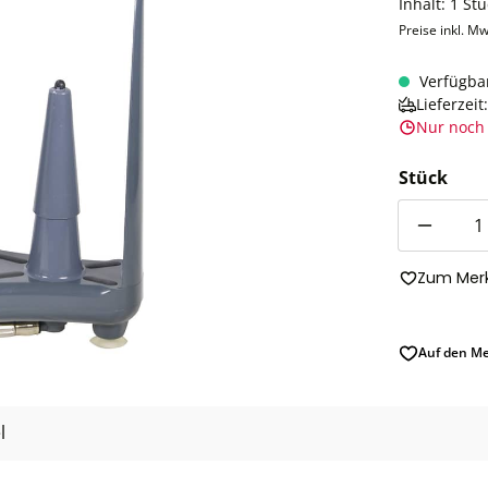
Inhalt:
1 Stü
Preise inkl. Mw
Verfügba
Lieferzei
Nur noch 
Stück
Anzahl
Zum Merk
Auf den Me
l