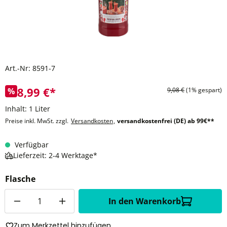
Art.-Nr:
8591-7
8,99 €*
%
9,08 €
(1% gespart)
Inhalt:
1 Liter
Preise inkl. MwSt. zzgl.
Versandkosten
,
versandkostenfrei (DE) ab 99€**
Verfügbar
Lieferzeit: 2-4 Werktage*
Flasche
Anzahl
In den Warenkorb
Zum Merkzettel hinzufügen