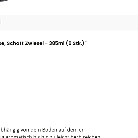
l
 Schott Zwiesel - 385ml (6 Stk.)"
 abhängig von dem Boden auf dem er
 aromatisch bis hin zu leicht herb reichen.