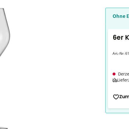
Ohne E
6er 
Art.-Nr:
6
Derze
Liefer
Zum