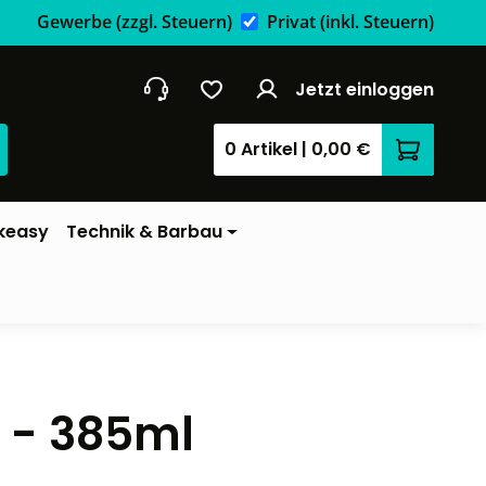
Gewerbe
(zzgl. Steuern)
Privat
(inkl. Steuern)
Jetzt einloggen
0 Artikel
|
0,00 €
Warenkor
keasy
Technik & Barbau
l - 385ml