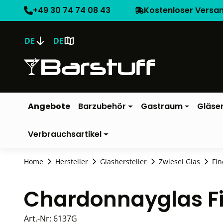
+49 30 74 74 08 43
Kostenloser Versa
DE
DE
Angebote
Barzubehör
Gastraum
Gläse
Verbrauchsartikel
Home
Hersteller
Glashersteller
Zwiesel Glas
Fin
Chardonnayglas Fi
Art.-Nr:
6137G