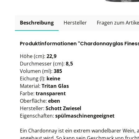
Beschreibung
Hersteller
Fragen zum Artike
Produktinformationen "Chardonnayglas Finesse,
Höhe (cm):
22,9
Durchmesser (cm):
8,5
Volumen (ml):
385
Eichung (l):
keine
Material:
Tritan Glas
Farbe:
transparent
Oberfläche:
eben
Hersteller:
Schott Zwiesel
Eigenschaften:
spülmaschinengeeignet
Ein Chardonnay ist ein extrem wandelbarer Wein,
angebaut wird. So kann sein Geschmack von fruchtig