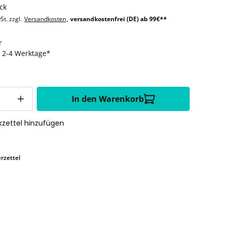
ck
St. zzgl.
Versandkosten
,
versandkostenfrei (DE) ab 99€**
r
t: 2-4 Werktage*
In den Warenkorb
zettel hinzufügen
rzettel