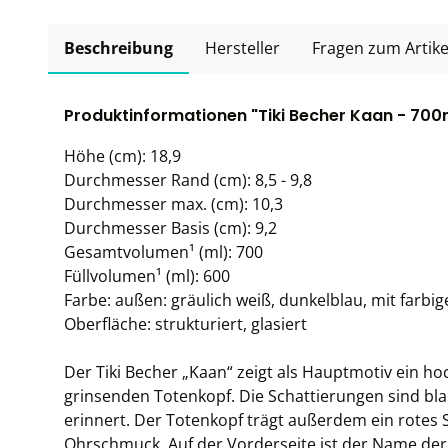
Beschreibung
Hersteller
Fragen zum Artike
Produktinformationen "Tiki Becher Kaan - 700
Höhe (cm): 18,9
Durchmesser Rand (cm): 8,5 - 9,8
Durchmesser max. (cm): 10,3
Durchmesser Basis (cm): 9,2
Gesamtvolumen¹ (ml): 700
Füllvolumen¹ (ml): 600
Farbe: außen: gräulich weiß, dunkelblau, mit farbig
Oberfläche: strukturiert, glasiert
Der Tiki Becher „Kaan“ zeigt als Hauptmotiv ein ho
grinsenden Totenkopf. Die Schattierungen sind bl
erinnert. Der Totenkopf trägt außerdem ein rote
Ohrschmuck. Auf der Vorderseite ist der Name der 