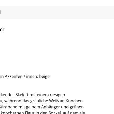
l
ml"
en Akzenten / innen: beige
ckendes Skelett mit einem riesigen
au, während das gräuliche Weiß an Knochen
s Stirnband mit gelbem Anhänger und grünen
knöchernen Figur in den Sockel, auf dem sie