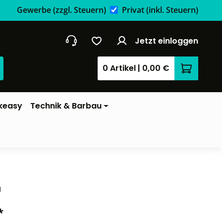
Gewerbe
(zzgl. Steuern)
Privat
(inkl. Steuern)
Jetzt einloggen
0 Artikel
|
0,00 €
Warenkor
keasy
Technik & Barbau
1
*