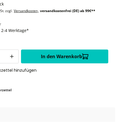
ck
St. zzgl.
Versandkosten
,
versandkostenfrei (DE) ab 99€**
r
t: 2-4 Werktage*
In den Warenkorb
zettel hinzufügen
rzettel