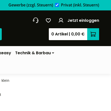
Gewerbe
(zzgl. Steuern)
Privat
(inkl. Steuern)
Jetzt einloggen
0 Artikel
|
0,00 €
Warenkor
keasy
Technik & Barbau
 klein
3