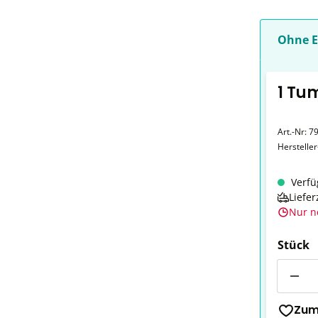
Ohne E
1 Tu
Art.-Nr:
7
Herstelle
Verfü
Liefer
Nur n
Stück
Anzahl
Zum