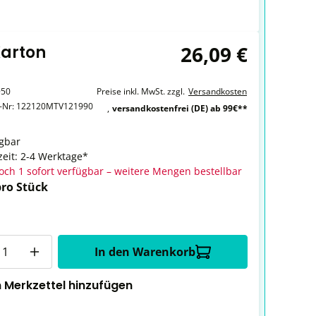
26,09 €
Karton
950
Preise inkl. MwSt. zzgl.
Versandkosten
r-Nr:
122120MTV121990
,
versandkostenfrei (DE) ab 99€**
gbar
zeit: 2-4 Werktage*
och 1 sofort verfügbar – weitere Mengen bestellbar
pro Stück
In den Warenkorb
 Merkzettel hinzufügen