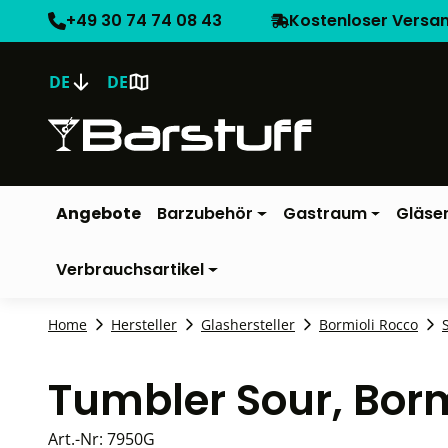
+49 30 74 74 08 43
Kostenloser Versa
DE
DE
Angebote
Barzubehör
Gastraum
Gläse
Verbrauchsartikel
Home
Hersteller
Glashersteller
Bormioli Rocco
Tumbler Sour, Bor
Art.-Nr:
7950G