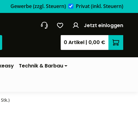
Gewerbe
(zzgl. Steuern)
Privat
(inkl. Steuern)
Jetzt einloggen
0 Artikel
|
0,00 €
Warenkor
keasy
Technik & Barbau
Stk.)