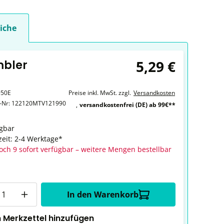
iche
5,29 €
mbler
950E
Preise inkl. MwSt. zzgl.
Versandkosten
r-Nr:
122120MTV121990
,
versandkostenfrei (DE) ab 99€**
gbar
zeit: 2-4 Werktage*
och 9 sofort verfügbar – weitere Mengen bestellbar
In den Warenkorb
 Merkzettel hinzufügen