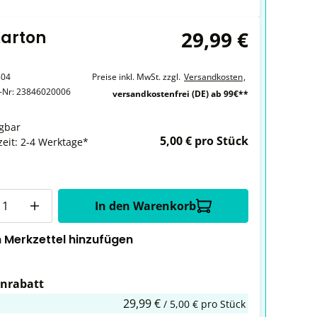
29,99 €
Karton
804
Preise inkl. MwSt. zzgl.
Versandkosten
,
r-Nr:
23846020006
versandkostenfrei (DE) ab 99€**
gbar
5,00 € pro Stück
zeit: 2-4 Werktage*
In den Warenkorb
 Merkzettel hinzufügen
nrabatt
29,99 €
/ 5,00 € pro Stück