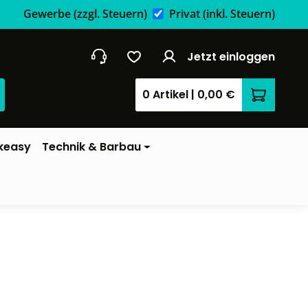
Gewerbe
(zzgl. Steuern)
Privat
(inkl. Steuern)
Jetzt einloggen
0 Artikel
|
0,00 €
Warenkor
keasy
Technik & Barbau