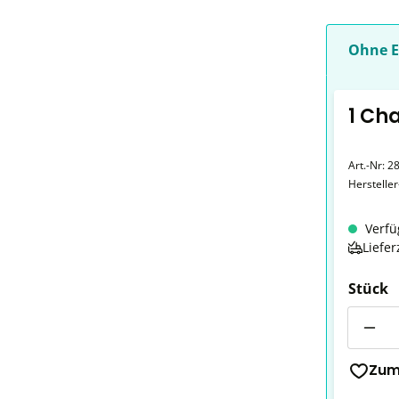
Ohne E
1 Ch
Art.-Nr:
28
Herstelle
Verfü
Liefer
Stück
Anzahl
Zum