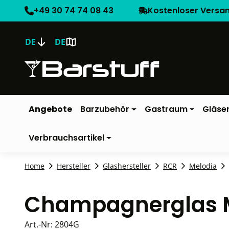
+49 30 74 74 08 43
Kostenloser Versa
DE
DE
Angebote
Barzubehör
Gastraum
Gläse
Verbrauchsartikel
Home
Hersteller
Glashersteller
RCR
Melodia
Champagnerglas M
Art.-Nr:
2804G