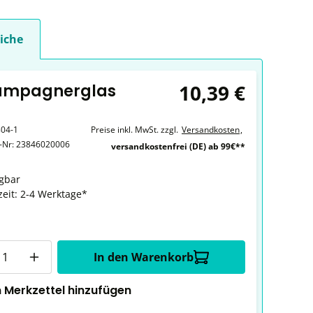
iche
10,39 €
ampagnerglas
04-1
Preise inkl. MwSt. zzgl.
Versandkosten
,
r-Nr:
23846020006
versandkostenfrei (DE) ab 99€**
gbar
zeit: 2-4 Werktage*
In den Warenkorb
 Merkzettel hinzufügen