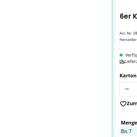
6er 
Art.-Nr:
2
Herstelle
Verfü
Liefer
Karton
Anzahl
Zum
Menge
Bis
7