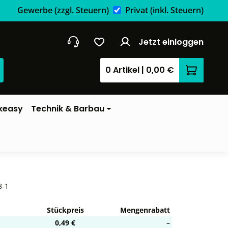
Gewerbe
(zzgl. Steuern)
Privat
(inkl. Steuern)
Jetzt einloggen
0 Artikel
|
0,00 €
Warenkor
keasy
Technik & Barbau
8-1
Stückpreis
Mengenrabatt
0,49 €
–