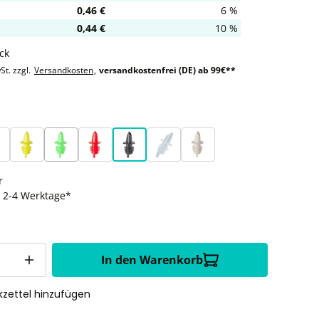
0,46 €
6 %
0,44 €
10 %
ck
St. zzgl.
Versandkosten
,
versandkostenfrei (DE) ab 99€**
auswählen
rün
Neon gelb
Neon grün
Rot
Schwarz
Farblos
Weiß
(Diese Option ist zurzeit nicht verfügbar.)
r
t: 2-4 Werktage*
In den Warenkorb
zettel hinzufügen