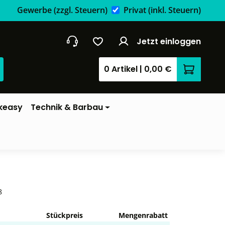
Gewerbe
(zzgl. Steuern)
Privat
(inkl. Steuern)
Jetzt einloggen
0 Artikel
|
0,00 €
Warenkor
keasy
Technik & Barbau
8
Stückpreis
Mengenrabatt