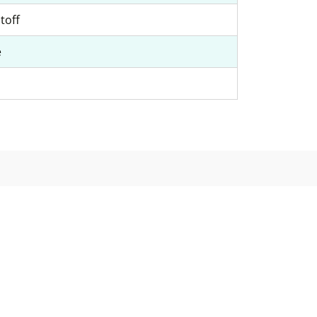
toff
e