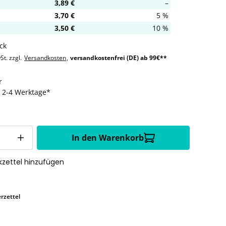
3,89 €
–
3,70 €
5 %
3,50 €
10 %
ck
St. zzgl.
Versandkosten
,
versandkostenfrei (DE) ab 99€**
r
t: 2-4 Werktage*
In den Warenkorb
zettel hinzufügen
rzettel