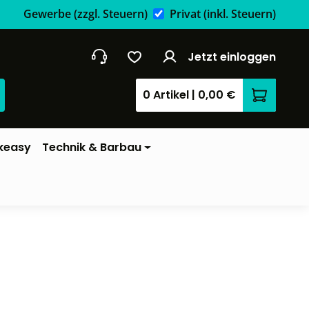
Gewerbe
(zzgl. Steuern)
Privat
(inkl. Steuern)
Jetzt einloggen
0 Artikel
|
0,00 €
Warenkor
keasy
Technik & Barbau