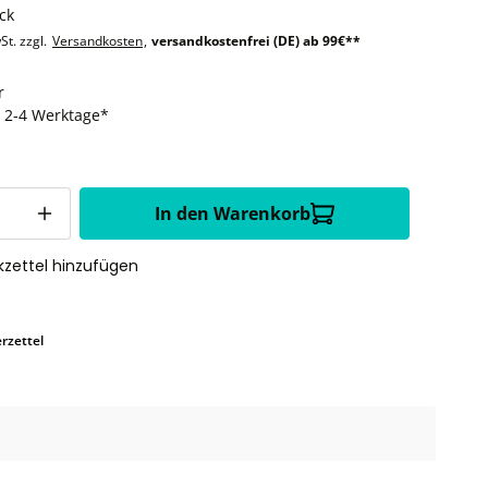
ck
St. zzgl.
Versandkosten
,
versandkostenfrei (DE) ab 99€**
r
t: 2-4 Werktage*
In den Warenkorb
zettel hinzufügen
rzettel