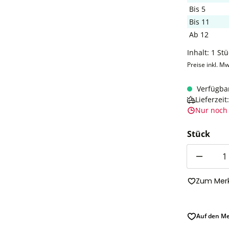
Bis
5
Bis
11
Ab
12
Inhalt:
1 Stü
Preise inkl. Mw
Verfügba
Lieferzei
Nur noch 
Stück
Anzahl
Zum Merk
Auf den Me