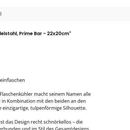
l
delstahl, Prime Bar - 22x20cm"
einflaschen
 Flaschenkühler macht seinem Namen alle
; in Kombination mit den beiden an den
e einzigartige, tulpenförmige Silhouette.
t das Design recht schnörkellos – die
 verbunden und im Stil des Gesamtdesigns