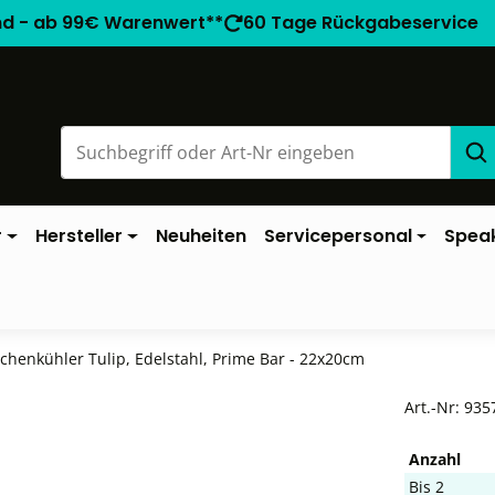
nd - ab 99€ Warenwert**
60 Tage Rückgabeservice
r
Hersteller
Neuheiten
Servicepersonal
Spea
schenkühler Tulip, Edelstahl, Prime Bar - 22x20cm
Art.-Nr:
935
Anzahl
Bis
2