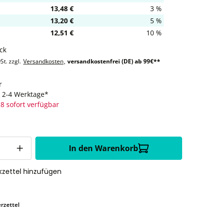
13,48 €
3 %
13,20 €
5 %
12,51 €
10 %
ck
St. zzgl.
Versandkosten
,
versandkostenfrei (DE) ab 99€**
r
t: 2-4 Werktage*
8 sofort verfügbar
In den Warenkorb
zettel hinzufügen
rzettel