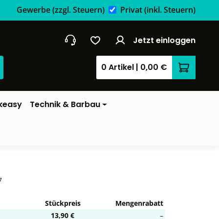
Gewerbe
(zzgl. Steuern)
Privat
(inkl. Steuern)
Jetzt einloggen
0 Artikel
|
0,00 €
Warenkor
keasy
Technik & Barbau
7
Stückpreis
Mengenrabatt
13,90 €
–