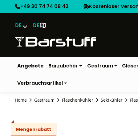
+49 30 74 74 08 43
Kostenloser Versa
DE
DE
Angebote
Barzubehör
Gastraum
Gläse
Verbrauchsartikel
Home
Gastraum
Flaschenkühler
Sektkühler
Fla
Mengenrabatt