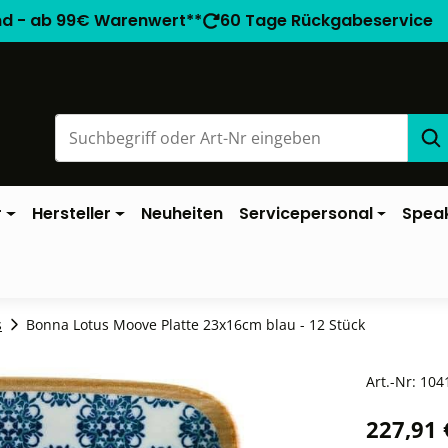
nd - ab 99€ Warenwert**
60 Tage Rückgabeservice
r
Hersteller
Neuheiten
Servicepersonal
Spea
s
Bonna Lotus Moove Platte 23x16cm blau - 12 Stück
Art.-Nr:
104
227,91 