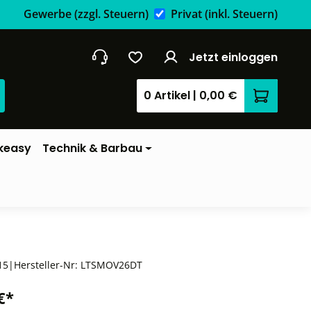
Gewerbe
(zzgl. Steuern)
Privat
(inkl. Steuern)
Jetzt einloggen
0 Artikel
|
0,00 €
Warenkor
keasy
Technik & Barbau
15
|
Hersteller-Nr:
LTSMOV26DT
€*