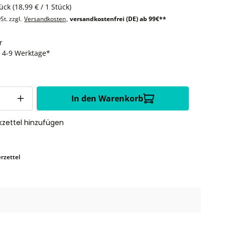
tück
(18,99 € / 1 Stück)
St. zzgl.
Versandkosten
,
versandkostenfrei (DE) ab 99€**
r
t: 4-9 Werktage*
In den Warenkorb
zettel hinzufügen
rzettel