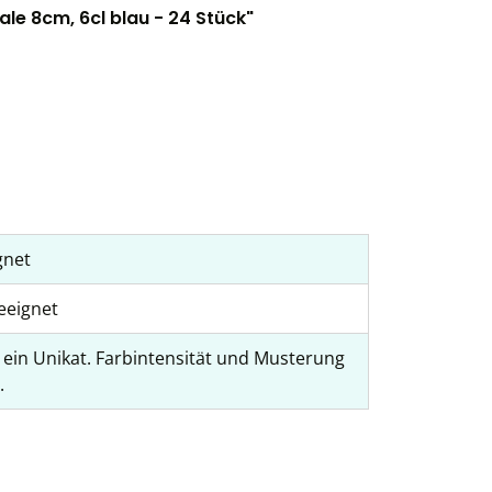
le 8cm, 6cl blau - 24 Stück"
gnet
eeignet
t ein Unikat. Farbintensität und Musterung
.