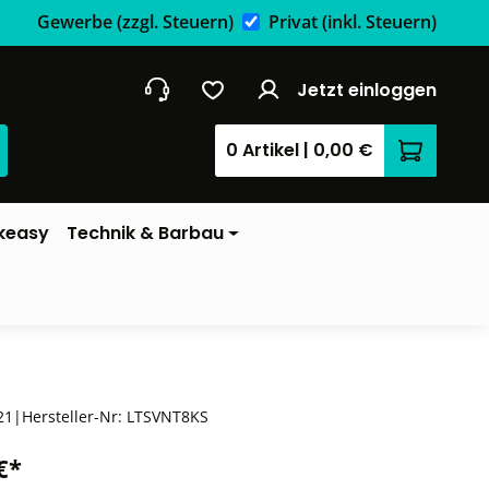
Gewerbe
(zzgl. Steuern)
Privat
(inkl. Steuern)
Jetzt einloggen
0 Artikel
|
0,00 €
Warenkor
keasy
Technik & Barbau
21
|
Hersteller-Nr:
LTSVNT8KS
€*