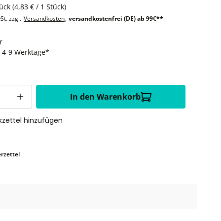
tück
(4,83 € / 1 Stück)
St. zzgl.
Versandkosten
,
versandkostenfrei (DE) ab 99€**
r
t: 4-9 Werktage*
In den Warenkorb
zettel hinzufügen
rzettel