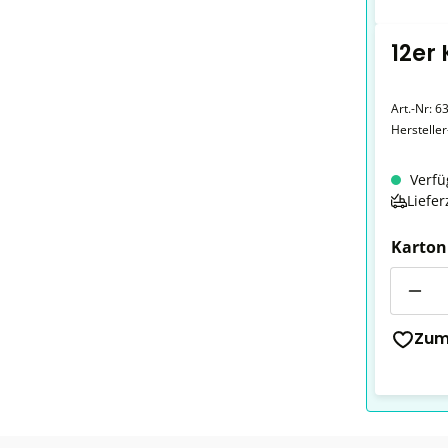
12er
Art.-Nr:
6
Herstelle
Verfü
Liefer
Karton
Anzahl
Zum