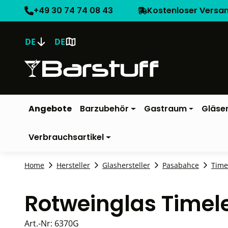
+49 30 74 74 08 43
Kostenloser Versa
DE
DE
Angebote
Barzubehör
Gastraum
Gläse
Verbrauchsartikel
Home
Hersteller
Glashersteller
Pasabahce
Time
Rotweinglas Timel
Art.-Nr:
6370G