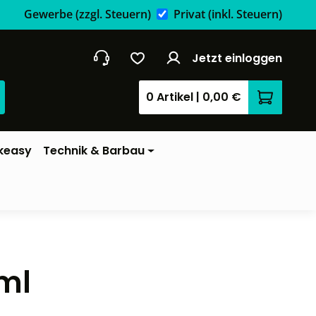
Gewerbe
(zzgl. Steuern)
Privat
(inkl. Steuern)
Jetzt einloggen
0 Artikel
|
0,00 €
Warenkor
keasy
Technik & Barbau
ml