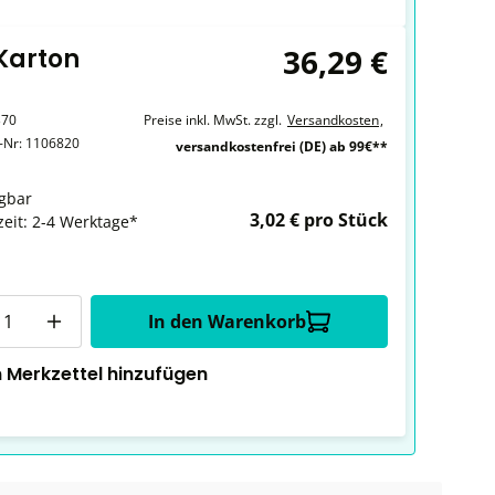
36,29 €
 Karton
370
Preise inkl. MwSt. zzgl.
Versandkosten
,
r-Nr:
1106820
versandkostenfrei (DE) ab 99€**
gbar
3,02 € pro Stück
zeit: 2-4 Werktage*
In den Warenkorb
 Merkzettel hinzufügen