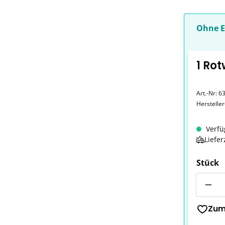
Ohne E
1 Ro
Art.-Nr:
6
Herstelle
Verfü
Liefer
Stück
Anzahl
Zum