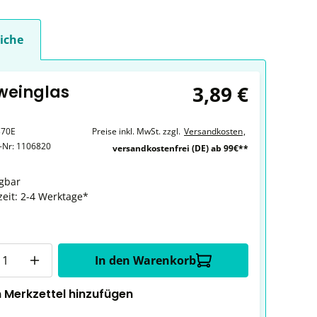
iche
3,89 €
tweinglas
370E
Preise inkl. MwSt. zzgl.
Versandkosten
,
r-Nr:
1106820
versandkostenfrei (DE) ab 99€**
gbar
zeit: 2-4 Werktage*
In den Warenkorb
 Merkzettel hinzufügen