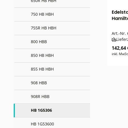
650R HB HBH
Edelst
750 HB HBH
Hamilt
755R HB HBH
Art.-Nr.
Liefer
800 HBB
142,64 
inkl. MwSt
850 HB HBH
855 HB HBH
908 HBB
908R HBB
HB 1G5306
HB 1G53600