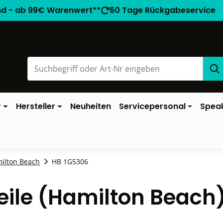
nd - ab 99€ Warenwert**
60 Tage Rückgabeservice
r
Hersteller
Neuheiten
Servicepersonal
Spea
milton Beach
HB 1G5306
eile (Hamilton Beach