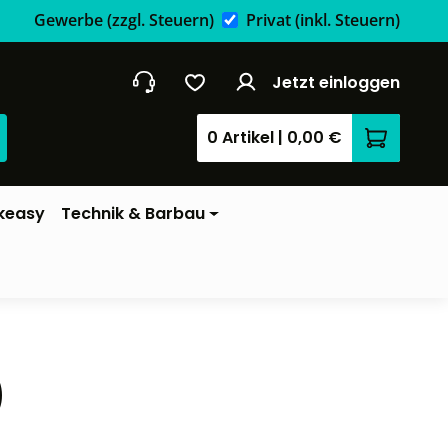
Gewerbe
(zzgl. Steuern)
Privat
(inkl. Steuern)
Jetzt einloggen
0 Artikel
|
0,00 €
Warenkor
keasy
Technik & Barbau
)