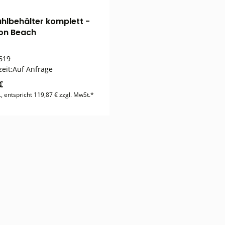
ahlbehälter komplett -
on Beach
619
zeit:
Auf Anfrage
€
., entspricht 119,87 € zzgl. MwSt.*