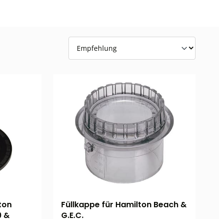
ton
Füllkappe für Hamilton Beach &
9 &
G.E.C.