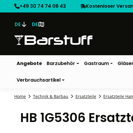
+49 30 74 74 08 43
Kostenloser Versa
DE
DE
Angebote
Barzubehör
Gastraum
Gläse
Verbrauchsartikel
Home
Technik & Barbau
Ersatzteile
Ersatzteile Ha
HB 1G5306 Ersatzt