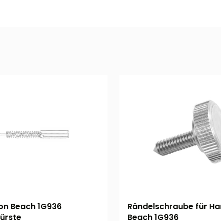
on Beach 1G936
Rändelschraube für Ha
ürste
Beach 1G936