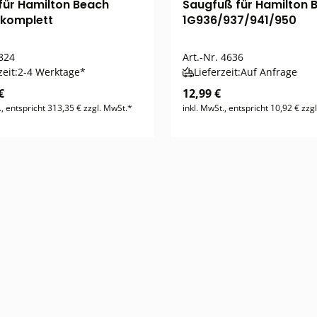
für Hamilton Beach
Saugfuß für Hamilton 
 komplett
1G936/937/941/950
824
Art.-Nr.
4636
zeit:
2-4 Werktage*
Lieferzeit:
Auf Anfrage
€
12,99 €
., entspricht 313,35 € zzgl. MwSt.*
inkl. MwSt., entspricht 10,92 € zzg