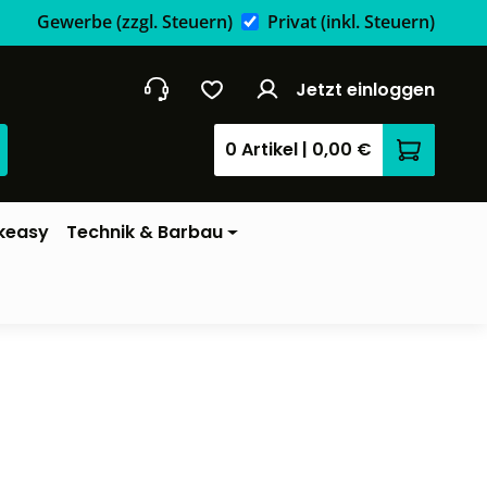
Gewerbe
(zzgl. Steuern)
Privat
(inkl. Steuern)
Jetzt einloggen
0 Artikel
|
0,00 €
Warenkor
keasy
Technik & Barbau