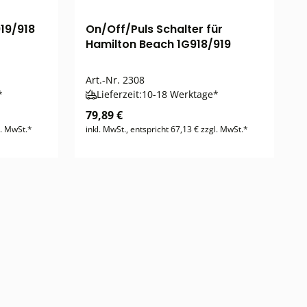
919/918
On/Off/Puls Schalter für
Hamilton Beach 1G918/919
Art.-Nr.
2308
*
Lieferzeit:
10-18 Werktage*
79,89 €
l. MwSt.*
inkl. MwSt., entspricht 67,13 € zzgl. MwSt.*