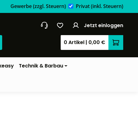
Gewerbe
(zzgl. Steuern)
Privat
(inkl. Steuern)
Jetzt einloggen
0 Artikel
|
0,00 €
Warenkor
keasy
Technik & Barbau