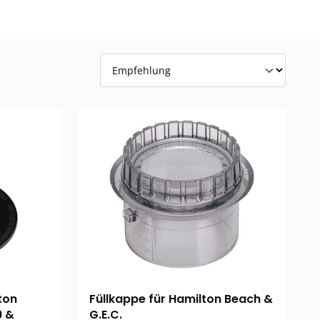
ton
Füllkappe für Hamilton Beach &
9 &
G.E.C.