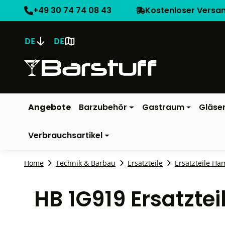
+49 30 74 74 08 43
Kostenloser Versa
DE
DE
Angebote
Barzubehör
Gastraum
Gläse
Verbrauchsartikel
Home
Technik & Barbau
Ersatzteile
Ersatzteile Ha
HB 1G919 Ersatzte