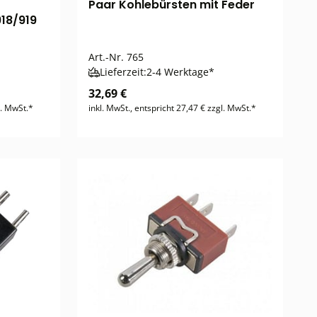
Paar Kohlebürsten mit Feder
918/919
Art.-Nr.
765
Lieferzeit:
2-4 Werktage*
32,69 €
l. MwSt.*
inkl. MwSt., entspricht 27,47 € zzgl. MwSt.*