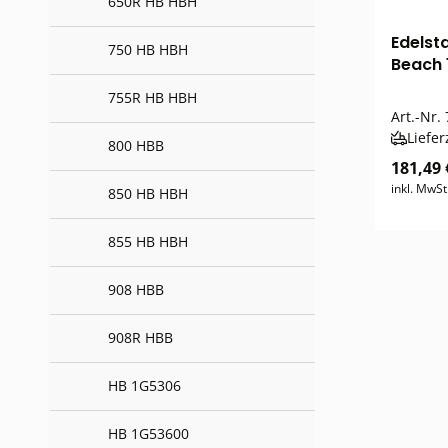
650R HB HBH
Edelst
750 HB HBH
Beach 
755R HB HBH
Art.-Nr.
Liefer
800 HBB
181,49 
inkl. MwSt
850 HB HBH
855 HB HBH
908 HBB
908R HBB
HB 1G5306
HB 1G53600