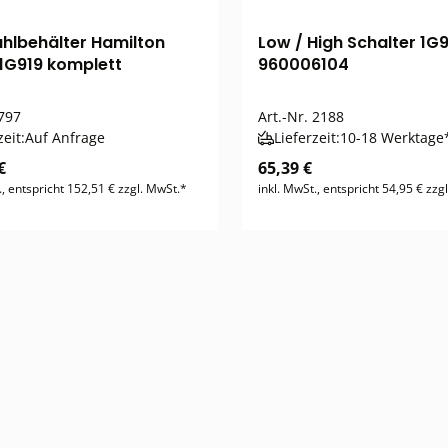
ahlbehälter Hamilton
Low / High Schalter 1G
1G919 komplett
960006104
797
Art.-Nr.
2188
zeit:
Auf Anfrage
Lieferzeit:
10-18 Werktage
€
65,39 €
., entspricht 152,51 € zzgl. MwSt.*
inkl. MwSt., entspricht 54,95 € zzg