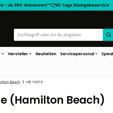
nd - ab 99€ Warenwert**
60 Tage Rückgabeservice
r
Hersteller
Neuheiten
Servicepersonal
Spea
milton Beach
HB 1G919
ile (Hamilton Beach)