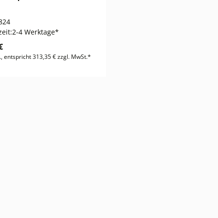
824
zeit:
2-4 Werktage*
€
., entspricht 313,35 € zzgl. MwSt.*