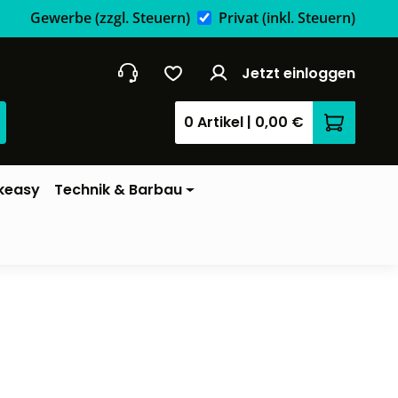
Gewerbe
(zzgl. Steuern)
Privat
(inkl. Steuern)
Jetzt einloggen
0 Artikel
|
0,00 €
Warenkor
keasy
Technik & Barbau