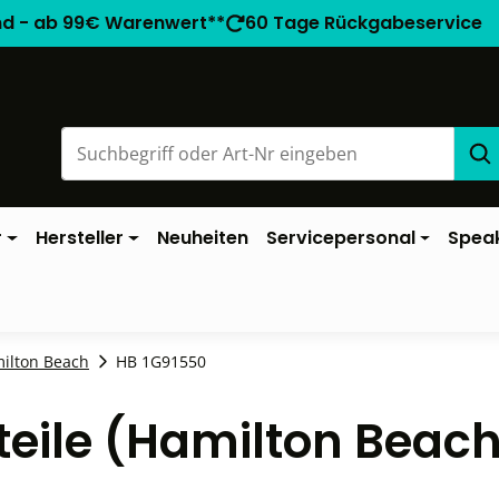
nd - ab 99€ Warenwert**
60 Tage Rückgabeservice
r
Hersteller
Neuheiten
Servicepersonal
Spea
milton Beach
HB 1G91550
teile (Hamilton Beac