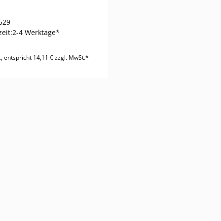
529
zeit:
2-4 Werktage*
., entspricht 14,11 € zzgl. MwSt.*