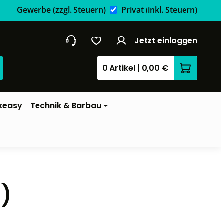
Gewerbe
(zzgl. Steuern)
Privat
(inkl. Steuern)
Jetzt einloggen
0 Artikel
|
0,00 €
Warenkor
keasy
Technik & Barbau
h)